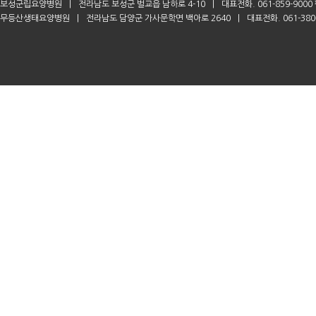
보성군립요양병원
|
전라남도 보성군 벌교읍 남하로 4-10
|
대표전화. 061-859-9000 
무등산생태요양병원
|
전라남도 담양군 가사문학면 백아로 2640
|
대표전화. 061-380