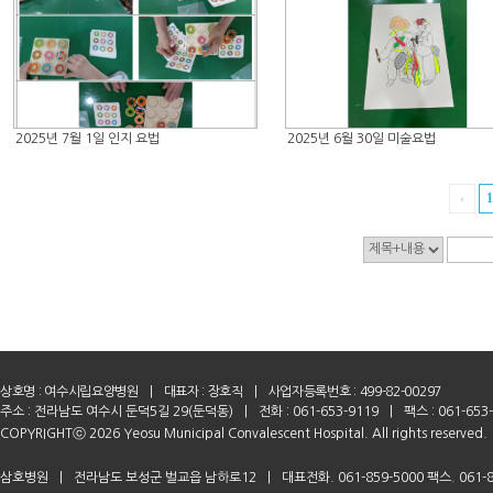
2025년 7월 1일 인지 요법
2025년 6월 30일 미술요법
‹
1
상호명 :
여수시립요양병원
|
대표자 : 장호직
|
사업자등록번호 : 499-82-00297
주소 : 전라남도 여수시 둔덕5길 29(둔덕동)
|
전화 : 061-653-9119
|
팩스 : 061-653
COPYRIGHTⓒ 2026 Yeosu Municipal Convalescent Hospital. All rights reserved.
삼호병원
|
전라남도 보성군 벌교읍 남하로12
|
대표전화. 061-859-5000 팩스. 061-8