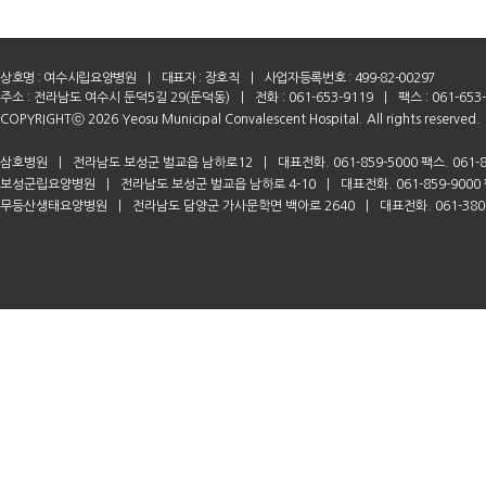
상호명 :
여수시립요양병원
|
대표자 : 장호직
|
사업자등록번호 : 499-82-00297
주소 : 전라남도 여수시 둔덕5길 29(둔덕동)
|
전화 : 061-653-9119
|
팩스 : 061-653
COPYRIGHTⓒ 2026 Yeosu Municipal Convalescent Hospital. All rights reserved.
삼호병원
|
전라남도 보성군 벌교읍 남하로12
|
대표전화. 061-859-5000 팩스. 061-8
보성군립요양병원
|
전라남도 보성군 벌교읍 남하로 4-10
|
대표전화. 061-859-9000 
무등산생태요양병원
|
전라남도 담양군 가사문학면 백아로 2640
|
대표전화. 061-380