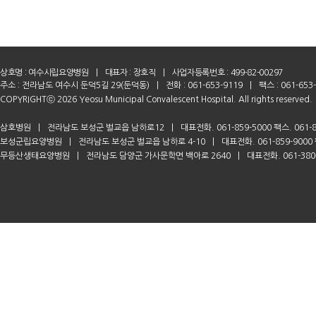
상호명 :
여수시립요양병원
|
대표자 : 장호직
|
사업자등록번호 : 499-82-00297
주소 : 전라남도 여수시 둔덕5길 29(둔덕동)
|
전화 : 061-653-9119
|
팩스 : 061-653
COPYRIGHTⓒ 2026 Yeosu Municipal Convalescent Hospital. All rights reserved.
삼호병원
|
전라남도 보성군 벌교읍 남하로12
|
대표전화. 061-859-5000 팩스. 061-8
보성군립요양병원
|
전라남도 보성군 벌교읍 남하로 4-10
|
대표전화. 061-859-9000 
무등산생태요양병원
|
전라남도 담양군 가사문학면 백아로 2640
|
대표전화. 061-380