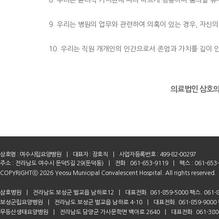
8. 우리는 윤리적 가치관에 따라 바르게 행동하며 품의를 
9. 우리는 병원의 업무와 관련하여 의혹이 있는 경우, 자신
10. 우리는 직원 개개인의 인간으로서 존엄과 가치를 깊이 
의료법인 삼호
상호명 :
여수시립요양병원
|
대표자 : 장호직
|
사업자등록번호 : 499-82-00297
주소 : 전라남도 여수시 둔덕5길 29(둔덕동)
|
전화 : 061-653-9119
|
팩스 : 061-653
COPYRIGHTⓒ 2026 Yeosu Municipal Convalescent Hospital. All rights reserved.
삼호병원
|
전라남도 보성군 벌교읍 남하로12
|
대표전화. 061-859-5000 팩스. 061-8
보성군립요양병원
|
전라남도 보성군 벌교읍 남하로 4-10
|
대표전화. 061-859-9000 
무등산생태요양병원
|
전라남도 담양군 가사문학면 백아로 2640
|
대표전화. 061-380