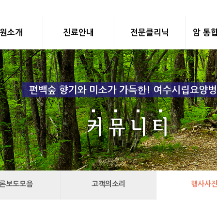
원소개
진료안내
전문클리닉
암 통
론보도모음
고객의소리
행사사