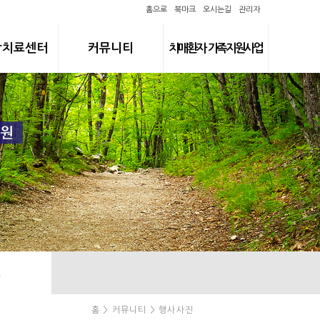
홈으로
북마크
오시는길
관리자
합치료센터
커뮤니티
치매환자 가족지원사업
진
홈 > 커뮤니티 > 행사사진