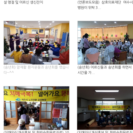
설 명절 및 어르신 생신잔치
(언론보도모음) 삼호의료재단 여수
병원이 위탁 3...
(송년회) 암재활 환자분들과 송년회를 했습니
(송년회) 어르신들과 송년회를 하면서
다~^^
시간을 가...
(치매인식개선홍보 및 한방순회무료진료) 10
(치매인식개선홍보 및 한방순회무료진료