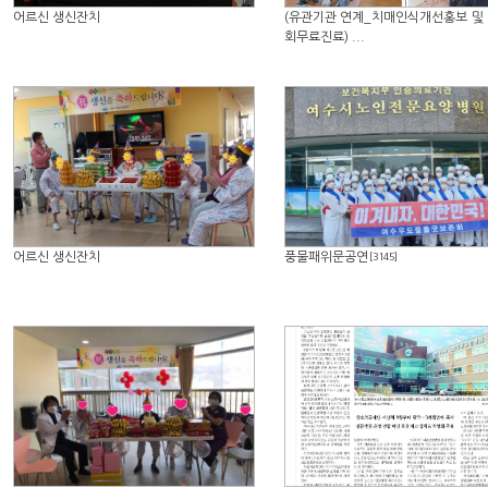
어르신 생신잔치
(유관기관 연계_치매인식개선홍보 및
회무료진료) ...
어르신 생신잔치
풍물패위문공연
[3145]