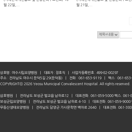
월 22일,...
월 21일,...
상호명 :
여수시립요양병원
|
대표자 : 장호직
|
사업자등록번호 : 499-82-00297
주소 : 전라남도 여수시 둔덕5길 29(둔덕동)
|
전화 : 061-653-9119
|
팩스 : 061-653
COPYRIGHTⓒ 2026 Yeosu Municipal Convalescent Hospital. All rights reserved.
삼호병원
|
전라남도 보성군 벌교읍 남하로12
|
대표전화. 061-859-5000 팩스. 061-8
보성군립요양병원
|
전라남도 보성군 벌교읍 남하로 4-10
|
대표전화. 061-859-9000 
무등산생태요양병원
|
전라남도 담양군 가사문학면 백아로 2640
|
대표전화. 061-380